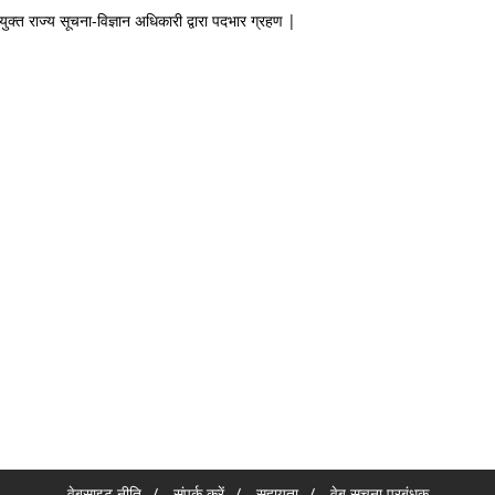
ियुक्त राज्य सूचना-विज्ञान अधिकारी द्वारा पदभार ग्रहण |
वेबसाइट नीति
संपर्क करें
सहायता
वेब सूचना प्रबंधक